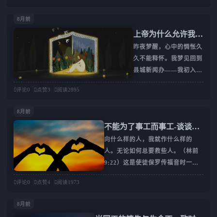
仍然被讨论了几百年，被
称职的客服；几乎无痛的
导。正如主耶稣在《路加
当成一个真正的谜。另外
锻炼；不失败的工作。实
福音》中提到的那个半夜
8月前
一个被讨论了几百年的问
际上，就是生活中没有挑
向邻居借饼的故事，祂
上帝为什么允许我经
题，但对每个读圣经的基
战，没有苦难。然而，苦
说：“我告诉你们：虽不
历糟糕的事？
昨夜梦醒，心中的惆怅久
督徒来说其实应该很清楚
难对于成熟的生命是必要
因他是朋友起来给他，但
久不能释怀。我梦见回到
的，就是：到底是信心在
的。与其像我曾经那样怨
因他情词迫切地直求，就
县城新闻办——我初入职
先，还是重生在先？你可
恨它们，不如心存感激。
必起来照他所需用的给
场的地方，我看到了以前
能会说：“这有关系吗？”
巴刻揭示了我们的属灵疾
他。我又告诉你
评论
0
点赞
3
阅读
2895
的同事在办公室打闹说
但请让我说明，这件事对
病：“认为上帝的作为是
笑；走进主任室，见到新
每个基督徒都很重要，因
为了给我们无间断的安逸
8月前
领导，告知我想回来工
为如果搞错了，就会走上
和舒适，这是错误的。上
不能为了事工而事工-谈谈教
作，他果断拒绝了，说我
一条通往不符合圣经的神
帝的目标，是我们的成圣
会因何开展事工？
向什么样的人，我就作什么样的
已经不适合在这里工作，
并严重扭曲福音的道路。
与基督的样式——那条通
人。无论如何总要救些人。（林前
我只能悻悻离开。梦醒之
很重要！救恩“你们得救
向真正幸福的圣洁之
9:22）这是使徒保罗传福音时一贯
后，心中有些失落，原来
是本乎恩，也因着信。这
路。”我们天性叛逆，这
执行的原则，即如何传讲福音，以
在我的内心深处，仍旧有
并不是出于自己，乃是神
意味着我们有
评论
0
点赞
4
阅读
1973
及怎样引人归主，要因福音对象的
着对工作的执着与渴望。
所赐的”（以弗所书 2:
现实情况而定，要视情况灵活多
全职在家带娃将近6年，
8）。所有基督徒都同
8月前
变，不是一成不变、生搬硬套。在
期间新闻办同事也两次问
意，重生和信心是救恩过