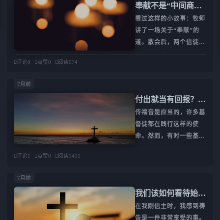
奉献不是“中间商赚
难中跋涉的你说。我始终相信，你的每一
差价”
看过这样的小故事：牧师
段经历都不是徒然受苦，你的每一滴眼泪
讲了一场关于“奉献”的
都不会白白滑落。将碎裂的心全然交托，
道。散会后，两个信徒在
便会有温柔的爱来包扎缠裹；那些滑落的
回家的路上交通。“假如
泪滴，终会化作甘霖，让蒙尘的心灵再度
评论
0
点赞
0
阅读
974
你有两个农场，你乐意将
开满芬芳的花朵。古人云：“艰难困苦，
其中的一个奉献给上帝
玉汝于成。”没有哪一场风雨是毫无意义
7月前
吗?” “那还用问！我真希
的，那些曾让你痛到蜷缩的时刻，终将成
付出就当有回报？基
望有这一天。”其中一位
为生命里最珍贵的淬炼。1、无人懂时，
督徒应当撇弃“交换”
传福音是应当的，许多基
农夫回答。 “那如果你有
祂说“我懂”曾几何时，我也
督徒都在践行这样的使
十万元，能献给上帝一半
的信仰
命。然而，有时一些基督
吗?” “当然啦，哪怕再多
徒或由于对福音内容把握
些我也乐意。” “如果你
评论
1
点赞
0
阅读
1411
不够准确，或为了达成使
有两头猪，你愿意卖掉一
人信耶稣的目的，会做出
头，把钱奉献给上帝吗?”
7月前
一些超乎寻常的许诺。比
这下，农夫犹豫一下脱口
我们该如何看待始终
如：“你若信耶稣，病就
而出说：“这不公平，你
未被上帝应允的祷告
在我刚信主时，我感到祷
会得医治”；“你若信耶
知道我正好有两头猪!”
告是一件非常享受的事。
稣，上帝就会使你得到平
农夫面对未曾拥有的农场