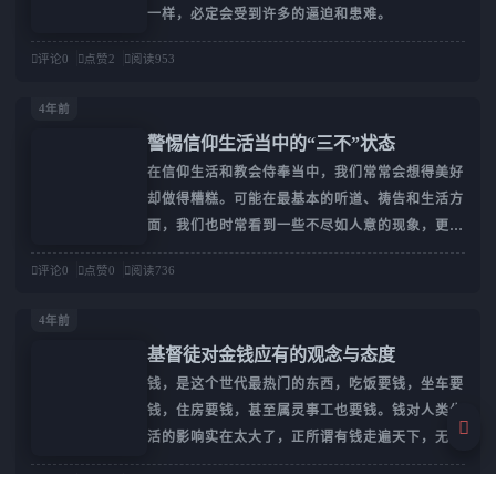
一样，必定会受到许多的逼迫和患难。
（Jesus）1、历史人物定
义：耶稣（Jesus）是指
评论
0
点赞
2
阅读
953
历史上的一位人物，生活
在公元1世纪的巴勒斯坦
4年前
地区。根据《新约圣经》
警惕信仰生活当中的“三不”状态
的记载，耶稣出生于犹太
在信仰生活和教会侍奉当中，我们常常会想得美好
地区的伯利恒，成长于拿
却做得糟糕。可能在最基本的听道、祷告和生活方
撒勒。生平：耶稣是一位
面，我们也时常看到一些不尽如人意的现象，更别
宗教教师和先知，他在30
说讨神喜悦了。本文将侍奉中所见到的信徒在信仰
岁左右开始传道，教导人
评论
0
点赞
0
阅读
736
生活当中的状态列为以下三点，以警戒自己，并期
们关于爱、宽恕和天国的
望读者一同思考。
信息。他的教导吸引了许
4年前
多追随者，但也引起了当
基督徒对金钱应有的观念与态度
时宗教和政治当局的敌
钱，是这个世代最热门的东西，吃饭要钱，坐车要
视。事迹：耶稣行了许多
钱，住房要钱，甚至属灵事工也要钱。钱对人类生
神迹，如治愈病人、使死
活的影响实在太大了，正所谓有钱走遍天下，无钱
人复活等。这些神迹被认
寸步难行，因此，许多人便把追求金钱作为人生的
评论
0
点赞
0
阅读
719
唯一目标。做为基督徒，我们当如何看待金钱？