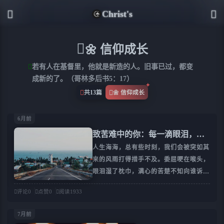
Christ's
🌼 信仰成长
若有人在基督里，他就是新造的人。旧事已过，都变
成新的了。（哥林多后书5：17）
共13篇
🌼 信仰成长
6月前
致苦难中的你：每一滴眼泪，祂
都数过
人生海海，总有些时刻，我们会被突如其
来的风雨打得措手不及。委屈哽在喉头，
眼泪湿了枕巾，满心的苦楚不知向谁诉
说。有朋友向我倾诉心底的痛苦，我不知
评论
0
点赞
0
阅读
1933
如何替她分担，只能默默为她呼求祷告，
用温柔的话语鼓励她走出低谷。也正因如
7月前
此，我有许多心里话，想对每一个正在苦