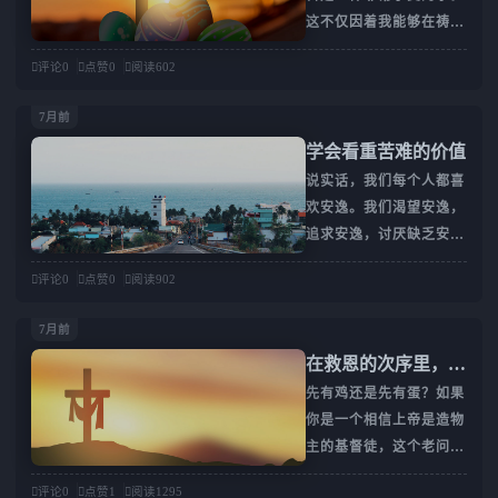
这不仅因着我能够在祷告
安”；“你若信耶稣，将来
与钱财，满口应承奉献半
中与主亲近，更因为那段
不仅可以上天堂，现在也
数；可当话题触及自己实
评论
0
点赞
0
阅读
602
时间我经历了许多困难，
能得到平安、顺利、病得
实在在拥有的两头猪，他
诸如身体疾病的缠累、经
医治”……这些话几乎成
却立刻反对。在教会中也
7月前
济的缺乏与家庭的纷争。
了某种固定用语，常在传
有不少信徒说类似的话：
学会看重苦难的价值
每当我将重担卸在主前，
福音时被提起。那么，上
“主啊，你让我病好了，
说实话，我们每个人都喜
那份从天而来的平安总会
帝能不能成就这些许诺
我就参加诗班。”“主啊，
欢安逸。我们渴望安逸，
充满我心。一次团契中，
呢？莫说以上寥寥几项，
你让我今年挣几百万，我
追求安逸，讨厌缺乏安
有位弟兄问我：“经常听
即便是“一生平安顺利、
就奉
逸。我们的安逸感从哪里
到你分享在祷告中与主亲
心想事成”这样的应许，
评论
0
点赞
0
阅读
902
而来？无处不在：一张贴
近的经历，你为什么如此
上帝也完全有能力实现，
合身体、脚踏刚好角度的
看重祷告呢？”细想之
因为祂是全能的神，这一
7月前
椅子；一件裹住全身、抵
下，其实并不是我多么看
点毋庸置疑。然而，基督
在救恩的次序里，信
御风寒的冬衣；一双完全
重祷告，而是在每日的读
徒在如此许诺时，常常忽
心在先还是重生在
先有鸡还是先有蛋？如果
合脚、舒适的鞋子；不被
经和听道中，渐渐领悟祷
略了一个关键问题：给或
你是一个相信上帝是造物
打扰的工作任务；没有冲
告的真谛，特别是耶稣基
不给的决定权在于谁？在
先？
主的基督徒，这个老问题
突的人际关系；无车无堵
督再三叮嘱我们“要常常
于传福音的人吗？在于听
的答案应该很清楚。但它
的道路；不枯燥的祷告；
祷告，不可灰心”的教
福音的人
评论
0
点赞
1
阅读
1295