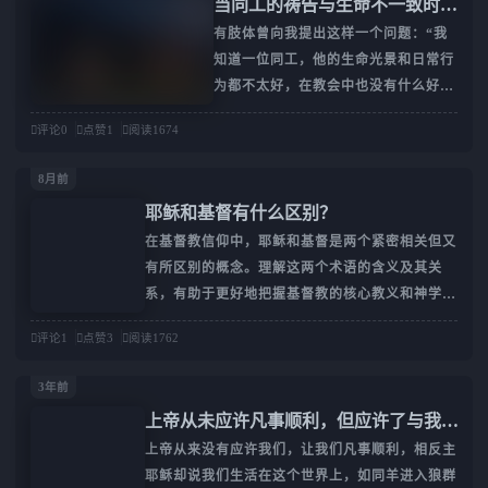
当同工的祷告与生命不一致时，
使徒保罗传福音以及解决问题的时
我要不要回来工作，我都
程里的两个部分。但在以
我们该如何回应？
有肢体曾向我提出这样一个问题：“我
候，可以发现使徒保罗始终在贯彻
因孩子年幼无人照顾而拒
弗所书 2:8也许是圣经里
知道一位同工，他的生命光景和日常行
这样的原则。比如，他向雅典人传
绝，另有省城工作的同事
讲因恩典藉信心得救最经
为都不太好，在教会中也没有什么好名
讲福音，知道他们凡事敬畏鬼神，
也向我发出了橄榄枝，我
典的一节里，重生根本没
声。但他在教会做义工，平时也会开口
便由此为切入点引入耶稣基督，告
抬头看了一眼正在玩积木
评论
0
点赞
1
阅读
1674
祷告。他的生命确实不好，可祷告的内
诉他们真神不受时空限制，也不是
的两个幼儿，只得再次拒
容本身并没有错，只是他自己不去行出
由他们手所造的神。再比如，当面
绝。如同蝉在暗无天日的
8月前
来。这让我很为难：当他祷告时，我该
对那些在外犹太人的时候，就不是
地底下漫长等待，我熬到
耶稣和基督有什么区
说‘阿们’吗？若回应‘阿们’，想到他实
以那位“未识之神”开始了，乃是引
了孩子们都上幼儿园的年
别？
在基督教信仰中，耶稣和
际的生命如此不堪，心里实在过不去；
导他们查考圣经，因为他们信靠耶
纪，提前考下了幼师证，
基督是两个紧密相关但又
若不回应，他的祷告本身并没有问题，
和华上帝，只要知道使徒保罗所传
计划一边带娃一边贴补家
有所区别的概念。理解这
比如他带领教会祷告，或是为软弱的肢
的那位死而复活的耶稣基督是不是
用。 不料，长期劳累和
两个术语的含义及其关
体代求，内容都是合宜的。那我到底该
预言中的弥赛亚就可以了。受使
气血亏损
评论
1
点赞
3
阅读
1762
系，有助于更好地把握基
如何是好？”这位肢体提到的问题在教
督教的核心教义和神学思
会中很常见。因着各方面原因，教会实
3年前
想。这篇文章就来将详细
在没有更合适的人选，只能由某个同工
上帝从未应许凡事顺利，但应许了与我
说明一下耶稣和基督的区
来承担。结果在实际使用过程中，才发
们同在
上帝从来没有应许我们，让我们凡事顺利，相反主
别，并探讨它们在基督教
现他的生命状态并不理想。这就引发了
耶稣却说我们生活在这个世界上，如同羊进入狼群
中的重要性。一、耶稣
一个问题：这类同工