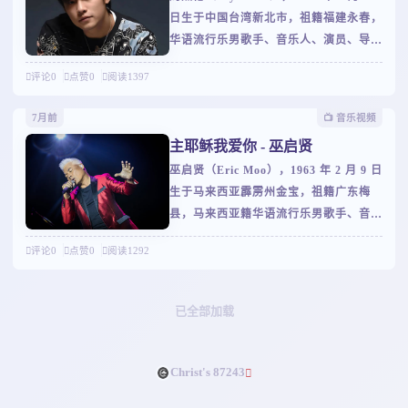
日生于中国台湾新北市，祖籍福建永春，
马来西亚发行首张专辑《心情》，登上当
华语流行乐男歌手、音乐人、演员、导
地排行榜榜首。1986 年签约飞鹰公司，
演，毕业于淡江中学。2000 年 11 月发
赴台湾发展。二、巅峰时期与代表作199
评论
0
点赞
0
阅读
1397
行首张专辑《JAY》出道，将 R&B、嘻
3 年发行专辑《红尘来去一场梦》，同名
哈与中国传统音乐融合，开创 “中国风”
主打歌获奖无数。1994 年专辑《太傻》
7月前
📺️ 音乐视频
潮流，代表作有《东风破》《青花瓷》
全亚洲销量破 180 万张，凭同名曲获新
主耶稣我爱你 - 巫启贤
《七里香》等。他是金曲奖获奖最多的音
巫启贤（Eric Moo），1963 年 2 月 9 日
乐人（15 座），专辑全球销量超 3000
生于马来西亚霹雳州金宝，祖籍广东梅
万张，2003 年登《时代》亚洲版封面，2
县，马来西亚籍华语流行乐男歌手、音乐
022 年专辑《最伟大的作品》获 IFPI 全
人、演员，有 “马来西亚歌神” 之称。
球畅销专辑冠军。影视方面，2005 年主
评论
0
点赞
0
阅读
1292
一、早年经历与出道1980 年毕业于新加
演《头文字 D》获金马、金像奖最佳新
坡南洋华侨中学，后入读裕廊初级学院。
人；2007 年自编自导自演《不能说的秘
1983 年，与同学组成 “地下铁合唱团”，
密》口碑票房双丰收。2007
已全部加载
参与新加坡 “新谣” 运动，同年创作单曲
《邂逅》进入新加坡龙虎榜。1985 年在
马来西亚发行首张专辑《心情》，登上当
Christ's 87243
地排行榜榜首。1986 年签约飞鹰公司，