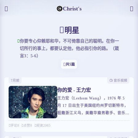
Christ's
明星
你要专心仰赖耶和华，不可倚靠自己的聪明。在你一
切所行的事上，都要认定他，他必指引你的路。（箴
言3：5-6）
共5篇
7月前
📺️ 音乐视频
你的爱 - 王力宏
王力宏（Leehom Wang），1976 年 5
月 17 日出生于美国纽约州罗切斯特市，
祖籍浙江义乌，美籍华裔男歌手、音乐
人、演员、导演，毕业于威廉姆斯学院，
评论
0
点赞
0
阅读
2065
获威廉姆斯学院及伯克利音乐学院双荣誉
博士学位。1995 年，他发行首张专辑