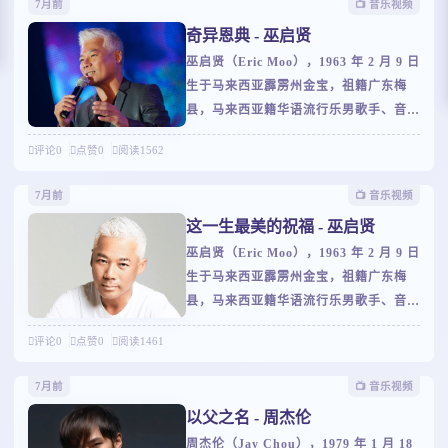
7月前
📺️ 音乐视频
《情敌贝多芬》正式出道，1998 年凭
奇异恩典 - 巫启贤
《公转自转》获第 10 届金曲奖最佳男演
巫启贤（Eric Moo），1963 年 2 月 9 日
唱人、最佳专辑制作人，转型创作型歌
生于马来西亚霹雳州金宝，祖籍广东梅
手。其音乐融合 R&B、嘻哈与中国传统
县，马来西亚籍华语流行乐男歌手、音乐
音乐，开创 “Chinked-out” 曲风，代表
人、演员，有 “马来西亚歌神” 之称。
作有《龙的传人》《唯一》《大城小爱》
评论
0
点赞
0
阅读
1562
一、早年经历与出道1980 年毕业于新加
等。他还涉足影视，自编自导自演《恋爱
坡南洋华侨中学，后入读裕廊初级学院。
通告》，参演《无问西东》等作品。曾获
7月前
📺️ 音乐视频
1983 年，与同学组成 “地下铁合唱团”，
两届金曲奖最佳国语男歌手，多次举办世
这一生最美的祝福 - 巫启贤
参与新加坡 “新谣” 运动，同年创作单曲
界巡回演唱会，2
巫启贤（Eric Moo），1963 年 2 月 9 日
《邂逅》进入新加坡龙虎榜。1985 年在
生于马来西亚霹雳州金宝，祖籍广东梅
马来西亚发行首张专辑《心情》，登上当
县，马来西亚籍华语流行乐男歌手、音乐
地排行榜榜首。1986 年签约飞鹰公司，
人、演员，有 “马来西亚歌神” 之称。
赴台湾发展。二、巅峰时期与代表作199
评论
0
点赞
0
阅读
1461
一、早年经历与出道1980 年毕业于新加
3 年发行专辑《红尘来去一场梦》，同名
坡南洋华侨中学，后入读裕廊初级学院。
主打歌获奖无数。1994 年专辑《太傻》
7月前
📺️ 音乐视频
1983 年，与同学组成 “地下铁合唱团”，
全亚洲销量破 180 万张，凭同名曲获新
以父之名 - 周杰伦
参与新加坡 “新谣” 运动，同年创作单曲
周杰伦（Jay Chou），1979 年 1 月 18
《邂逅》进入新加坡龙虎榜。1985 年在